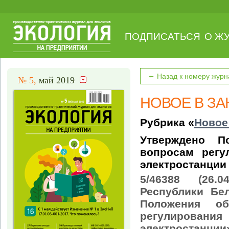
ПОДПИСАТЬСЯ
О Ж
←
Назад к номеру журн
№ 5,
май 2019
НОВОЕ В З
Рубрика «
Новое
Утверждено П
вопросам регу
электростанции
5/46388 (26.
Республики Бе
Положения о
регулирован
электростанции