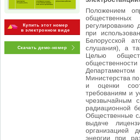
Положением оп
общественных
регулированию д
Купить этот номер
в электронном виде
при использова
Белорусской а
слушания), а т
Скачать демо-номер
Целью общест
общественности
Департаменто
Министерства по
и оценки соот
требованиям и у
чрезвычайным с
радиационной бе
Общественные сл
выдаче лиценз
организацией д
энергии при ра