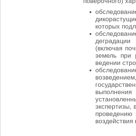
поверочного) хар
обследовани
дикорастущ
которых под
обследовани
деградации
(включая по
земель при 
ведении стро
обследова
возведени
государстве
выполнения 
установленн
экспертизы, 
проведению
воздействия