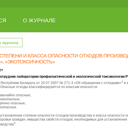
СЯ
О ЖУРНАЛЕ
у журнала
СТЕПЕНИ И КЛАССА ОПАСНОСТИ ОТХОДОВ ПРОИЗВО
», «ЭКОТОКСИЧНОСТЬ»
я
»
сотрудник лаборатории профилактической и экологической токсикологии 
1
а Республики Беларусь от 20.07.2007 № 271-З «Об обращении с отходами»
в 
 Опасные отходы классифицируются по классам опасности:
езвычайно опасные;
сокоопасные;
еренно опасные;
лоопасные.
установления степени опасности отходов производства и класса опасности 
ровья граждан, имущества свойств отходов, необходимых для установления 
3
зводства
.