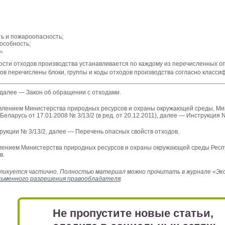
ь и пожароопасность;
особность;
ь.
ости отходов производства устанавливается по каждому из перечисленных оп
ов перечислены блоки, группы и коды отходов производства согласно класси
, далее — Закон об обращении с отходами.
лением Министерства природных ресурсов и охраны окружающей среды, Ми
еларусь от 17.01.2008 № 3/13/2 (в ред. от 20.12.2011), далее — Инструкция №
укции № 3/13/2, далее — Перечень опасных свойств отходов.
нием Министерства природных ресурсов и охраны окружающей среды Республи
в.
икуется частично. Полностью материал можно прочитать в журнале «Эколо
сьменного разрешения правообладателя
.
Не пропустите новые статьи,