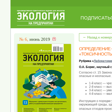
ПОДПИСАТЬ
←
Назад к номер
№ 6,
июнь 2019
ОПРЕДЕЛЕНИЕ 
«ТОКСИЧНОСТЬ
Рубрика «
Лаборатори
О.А. Борис, научный 
Согласно ст. 15 Закон
опасные и неопасные.
1-й класс — чр
2-й класс — вы
3-й класс — ум
4-й класс — ма
Инструкция о порядке 
окружающей среды, здо
опасных отходов прои