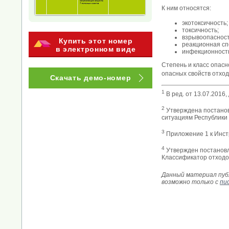
К ним относятся:
экотоксичность;
токсичность;
взрывоопасност
Купить этот номер
реакционная сп
в электронном виде
инфекционност
Cтепень и класс опасн
опасных свойств отход
Скачать демо-номер
1
В ред. от 13.07.2016
2
Утверждена постанов
ситуациям Республики Б
3
Приложение 1 к Инстр
4
Утвержден постановле
Классификатор отходо
Данный материал публ
возможно только с
пи