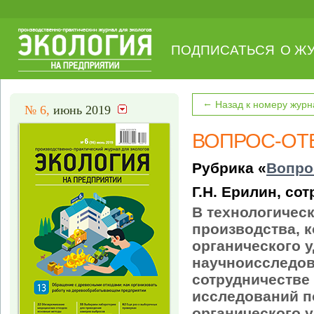
ПОДПИСАТЬСЯ
О Ж
←
Назад к номеру журн
№ 6,
июнь 2019
ВОПРОС-ОТ
Рубрика «
Вопро
Г.Н. Ерилин, со
В технологичес
производства, 
органического 
научноисследов
сотрудничестве
исследований п
органического 