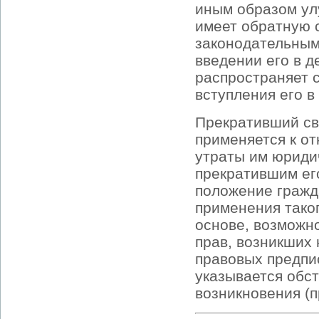
иным образом ул
имеет обратную 
законодательными
введении его в д
распространяет 
вступления его в 
Прекративший св
применяется к от
утраты им юриди
прекратившим ег
положение гражд
применения таког
основе, возможн
прав, возникших
правовых предпи
указывается обс
возникновения (п