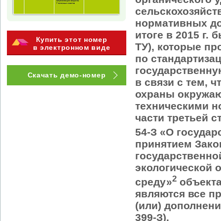
сельскохозяйст
нормативных до
итоге в 2015 г.
Купить этот номер
ТУ), которые п
в электронном виде
по стандартиза
государственну
Скачать демо-номер
в связи с тем, 
охраны окружаю
техническими н
части третьей с
54-З «О государ
принятием Закон
государственной
экологической 
2
среду»
объекта
являются все пр
(или) дополнения
399-З).