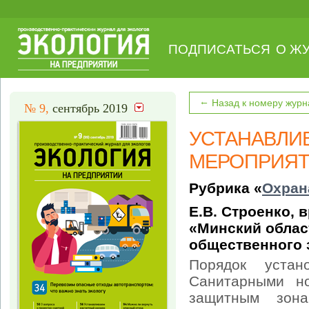
ПОДПИСАТЬСЯ
О Ж
←
Назад к номеру журн
№ 9,
сентябрь 2019
УСТАНАВЛИВ
МЕРОПРИЯТ
Рубрика «
Охран
Е.В. Строенко, 
«Минский облас
общественного 
Порядок устан
Санитарными н
защитным зона