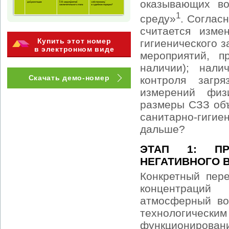
оказывающих во
1
среду»
. Соглас
считается изме
Купить этот номер
гигиенического 
в электронном виде
мероприятий, п
наличии); нали
Скачать демо-номер
контроля загр
измерений физ
размеры СЗЗ объ
санитарно-гигие
дальше?
ЭТАП 1: П
НЕГАТИВНОГО 
Конкретный пер
концентраций
атмосферный во
технологически
функционирова