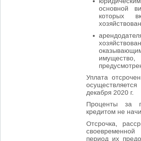
юридически
основной в
которых 
хозяйствован
арендодате
хозяйствова
оказывающ
имущество,
предусмотренн
Уплата отсрочен
осуществляется
декабря 2020 г.
Проценты за п
кредитом не нач
Отсрочка, расс
своевременной 
период их предо