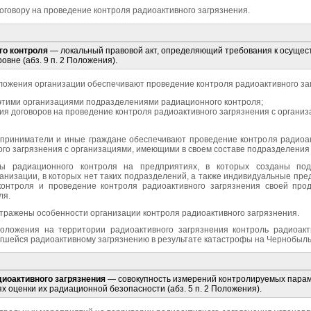
договору на проведение контроля радиоактивного загрязнения.
го контроля
— локальный правовой акт, определяющий требования к осущест
вне (абз. 9 п. 2 Положения).
оложения организации обеспечивают проведение контроля радиоактивного за
тими организациями подразделениями радиационного контроля;
ия договоров на проведение контроля радиоактивного загрязнения с органи
риниматели и иные граждане обеспечивают проведение контроля радиоак
ого загрязнения с организациями, имеющими в своем составе подразделения
мы радиационного контроля на предприятиях, в которых созданы под
анизации, в которых нет таких подразделений, а также индивидуальные пр
контроля и проведение контроля радиоактивного загрязнения своей прод
ля.
отражены особенности организации контроля радиоактивного загрязнения.
 Положения на территории радиоактивного загрязнения контроль радиоак
ргшейся радиоактивному загрязнению в результате катастрофы на Чернобыл
иоактивного загрязнения
— совокупность измерений контролируемых параме
х оценки их радиационной безопасности (абз. 5 п. 2 Положения).