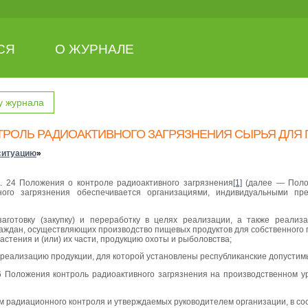
СЯ
О ЖУРНАЛЕ
у журнала
ТРОЛЬ РАДИОАКТИВНОГО ЗАГРЯЗНЕНИЯ СЫРЬЯ ДЛЯ
ситуацию
»
п. 24 Положения о контроле радиоактивного загрязнения
[1]
(далее — Полож
вного загрязнения обеспечивается организациями, индивидуальными п
 заготовку (закупку) и переработку в целях реализации, а также реали
аждан, осуществляющих производство пищевых продуктов для собственного 
стения и (или) их части, продукцию охоты и рыболовства;
 реализацию продукции, для которой установлены республиканские допустим
26 Положения контроль радиоактивного загрязнения на производственном 
 радиационного контроля и утверждаемых руководителем организации, в со