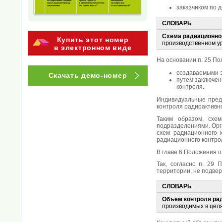
заказчиком по 
СЛОВАРЬ
Схема радиационно
Купить этот номер
производственном уро
в электронном виде
На основании п. 25 П
создаваемыми э
Скачать демо-номер
путем заключен
контроля.
Индивидуальные предп
контроля радиоактивн
Таким образом, схе
подразделениями. Орг
схем радиационного 
радиационного контро
В главе 6 Положения 
Так, согласно п. 29
территории, не подве
СЛОВАРЬ
Объем контроля рад
производимых в целя