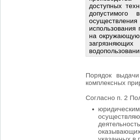
доступных тех
допустимого 
осуществления
использования 
на окружающую 
загрязняющих 
водопользовани
Порядок выдач
комплексных пр
Согласно п. 2 П
юридически
осуществля
деятельнос
оказывающих
указанных в 