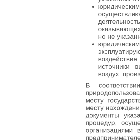
юридически
осуществля
деятельнос
оказывающих
но не указан
юридически
эксплуати
воздействие
источники 
воздух, прои
В соответств
природопользова
месту государст
месту нахождени
документы, указ
процедур, осущ
организациями 
предпринимател