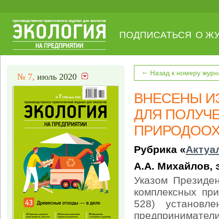
ПОДПИСАТЬСЯ
О Ж
←
Назад к номеру журн
№ 7,
июль 2020
ВНЕСЕНЫ И
ДЛЯ ПОЛУЧ
ПРИРОДООХ
Рубрика «
Актуа
А.А. Михайлов, 
Указом Президе
комплексных пр
528) установл
предпринимател