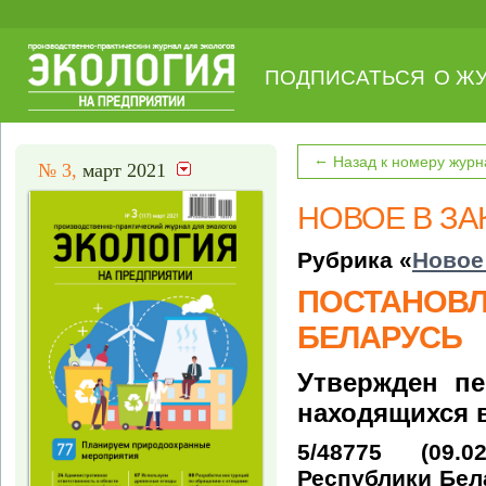
ПОДПИСАТЬСЯ
О Ж
←
Назад к номеру журн
№ 3,
март 2021
НОВОЕ В З
Рубрика «
Новое
ПОСТАНОВЛ
БЕЛАРУСЬ
Утвержден пе
находящихся в
5/48775 (09.
Республики Бел