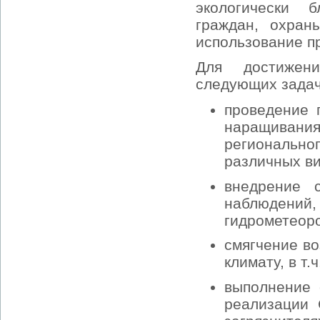
экологически 
граждан, охран
использование п
Для достижен
следующих задач
проведение 
наращиван
регионально
различных в
внедрение с
наблюдений,
гидрометеор
смягчение в
климату, в т
выполнение 
реализации 