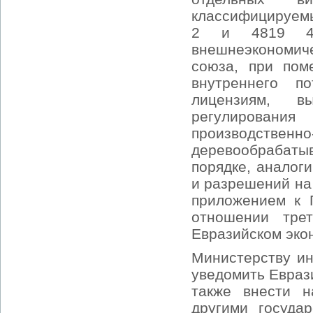
классифицируемых
2 и 4819 40
внешнеэкономич
союза, при пом
внутреннего п
лицензиям, в
регулирования
производст
деревообрабаты
порядке, аналог
и разрешений на
приложением к 
отношении тр
Евразийском эко
Министерству ин
уведомить Евраз
также внести 
другими госуда