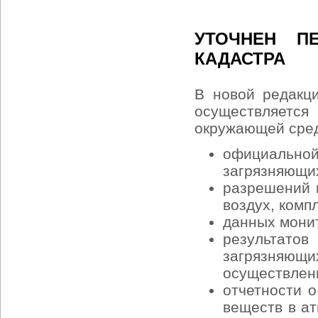
УТОЧНЕН П
КАДАСТРА
В новой редакц
осуществляетс
окружающей сред
официальн
загрязняющи
разрешений 
воздух, ком
данных мони
результатов
загрязняю
осуществлен
отчетности 
веществ в а