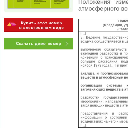
Положения изме
атмосферного во
Поло
Купить этот номер
(в редакции, у
в электронном виде
(извле
[…]
3. Ведение государственн
воздуха осуществляется в ц
Скачать демо-номер
выполнения обязательств
ежегодной разработке и пр
Конвенции о трансграничн
большие расстояния, под
ноября 1979 года […], и прот
анализа и прогнозирован
веществ в атмосферный во
организации системы 
загрязняющих веществ в а
разработки государстве
мероприятий, направленны
загрязняющих веществ в ат
предоставления и распро
информации о состоянии
воздействиях на него и мера
[…]