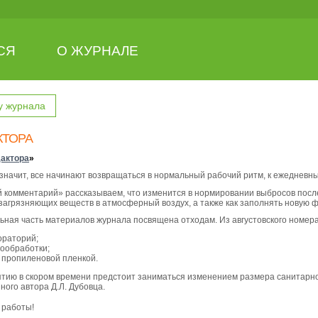
СЯ
О ЖУРНАЛЕ
у журнала
КТОРА
дактора
»
 значит, все начинают возвращаться в нормальный рабочий ритм, к ежедневн
й комментарий» рассказываем, что изменится в нормировании выбросов посл
агрязняющих веществ в атмосферный воздух, а также как заполнять новую фо
ьная часть материалов журнала посвящена отходам. Из августовского номер
ораторий;
ообработки;
 пропиленовой пленкой.
тию в скором времени предстоит заниматься изменением размера санитарно
ного автора Д.Л. Дубовца.
 работы!