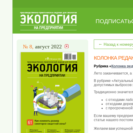
ПОДПИСАТЬ
←
Назад к номер
№ 8,
август 2022
КОЛОНКА РЕДА
Рубрика «
Колонка ре
Лето заканчивается, а
В рубрике «Актуальны
допустимых выбросов з
Традиционно значител
с отходами лаб
отходами дерев
с просроченной
Если вашему предприя
статье нашего постоян
Желаем вам успешной