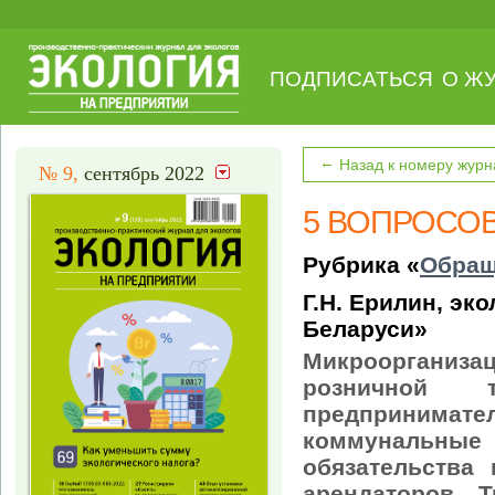
ПОДПИСАТЬСЯ
О Ж
←
Назад к номеру журн
№ 9,
сентябрь 2022
5 ВОПРОСО
Рубрика «
Обращ
Г.Н. Ерилин, эк
Беларуси»
Микроорганизац
розничной 
предпринима
коммунальные
обязательства
арендаторов. 