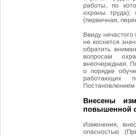
работы, по кот
охраны труда);
(первичная, пери
Ввиду нечастого
не коснется зна
обратить внима
вопросам охр
внеочередная. П
о порядке обуче
работающих п
Постановлением
Внесены из
повышенной 
Изменения, вне
опасностью (П