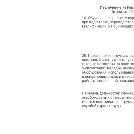
Извлечение из Инс
(в ред. от 29
10. Обучение по вопросам ох
при подготовке, переподгото
квалификации, на обучающих
26. Первичный инструктаж на
повторный инструктаж могут н
которые не заняты на работах
эксплуатации, наладке, обсл
оборудования, использовани
и применению сырья и матери
работ с повышенной опасност
Перечень должностей служа
освобождаемых от первичного
месте и повторного инструкта
службой охраны труда...