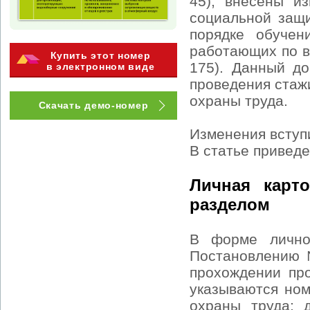
45), внесены и
социальной защ
порядке обучен
работающих по в
Купить этот номер
175). Данный д
в электронном виде
проведения стаж
охраны труда.
Скачать демо-номер
Изменения вступи
В статье привед
Личная карт
разделом
В форме лично
Постановлению 
прохождении пр
указываются ном
охраны труда; 