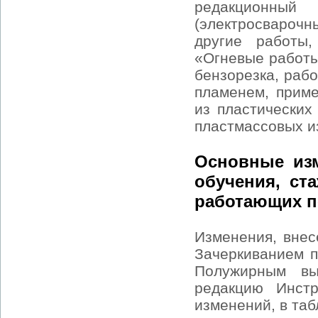
редакционны
(электросвароч
другие работы
«Огневые работы 
бензорезка, раб
пламенем, приме
из пластических
пластмассовых из
Основные изм
обучения, ст
работающих п
Изменения, внес
Зачеркиванием п
Полужирным вы
редакцию Инст
изменений, в таб