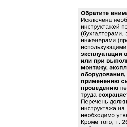
Обратите вним
Исключена необ
инструктажей п
(бухгалтерами,
инженерами (про
использующим
эксплуатации 
или при выпол
монтажу, эксп
оборудования,
применению сы
проведению
пе
труда
сохраняе
Перечень должн
инструктажа на 
необходимо утв
Кроме того, п. 