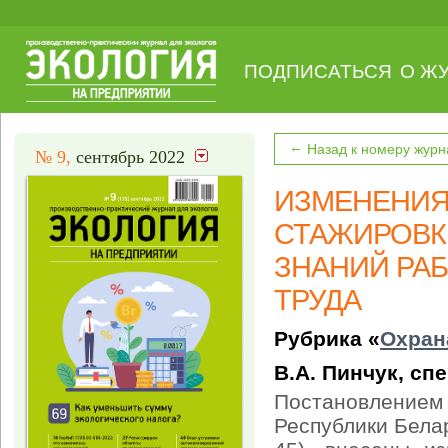
ПОДПИСАТЬСЯ
О Ж
←
Назад к номеру журн
№ 9,
сентябрь 2022
ИЗМЕНЕНИЯ
СТАЖИРОВК
ЗНАНИЙ РА
ТРУДА
Рубрика «
Охран
В.А. Пинчук, сп
Постановление
Республики Бела