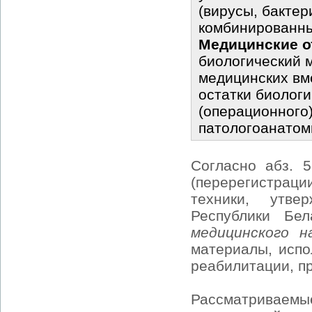
(вирусы, бактер
комбинированны
Медицинские 
биологический 
медицинских вме
остатки биолог
(операционного)
патологоанатом
Согласно абз. 
(перерегистраци
техники, утве
Республики Бе
медицинского н
материалы, испо
реабилитации, п
Рассматриваемы