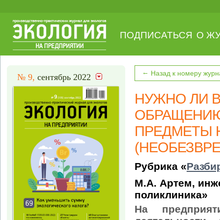
ПОДПИСАТЬСЯ
О Ж
←
Назад к номеру журн
№ 9,
сентябрь 2022
НУЖНО ЛИ 
ОБРАЩЕНИЮ
ПРЕДМЕТЫ 
(НЕОБЕЗВР
Рубрика «
Разби
М.А. Артем, инж
поликлиника»
На предприят