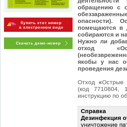
деятельности
обращению с о
обеззараженны
опасности). 
Купить этот номер
помещаются в 
в электронном виде
собираются и н
Нужно ли доба
Скачать демо-номер
отход «Ос
(необезвреженны
якобы у нас о
проведения де
Отход
«
Острые 
(код 7710804, 
инструкцию по о
Справка
Дезинфекция о
уничтожение па