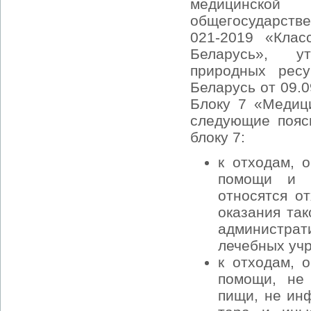
медицинско
общегосударств
021‑2019 «Клас
Беларусь», у
природных рес
Беларусь от 09.0
Блоку 7 «Медици
следующие пояс
блоку 7:
к отходам, 
помощи и в
относятся о
оказания та
администрат
лечебных учр
к отходам, 
помощи, не 
пищи, не ин