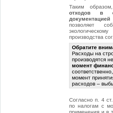
Таким образо
отходов в с
документацией
позволяет со
экологическом
производства согл
Обратите вним
Расходы на стр
производятся не
момент финанс
соответственно,
момент принятия
расходов – выб
Согласно п. 4 с
по налогам с м
применения и в 