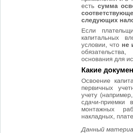
есть
сумма осв
соответствующ
следующих нало
Если плательщ
капитальных в
условии, что
не 
обязательства
основания для ис
Какие докумен
Освоение капит
первичных учет
учету (например
сдачи-приемки 
монтажных раб
накладных, плат
Данный материа