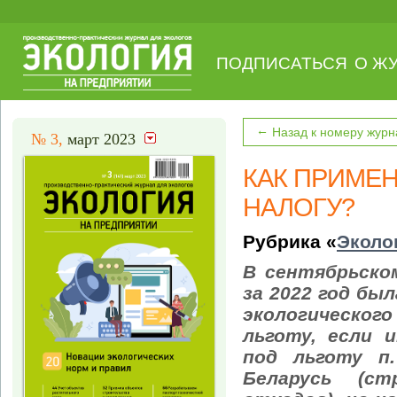
ПОДПИСАТЬСЯ
О Ж
←
Назад к номеру журн
№ 3,
март 2023
КАК ПРИМЕ
НАЛОГУ?
Рубрика «
Эколо
В сентябрьско
за 2022 год бы
экологическог
льготу, если 
под льготу п.
Беларусь (с