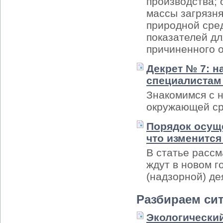
производства; 
массы загрязн
природной сред
показателей д
причиненного 
Декрет № 7: н
специалистам
Знакомимся с 
окружающей ср
Порядок осущ
что изменится
В статье расс
ждут в новом г
(надзорной) де
Разбираем си
Экологический