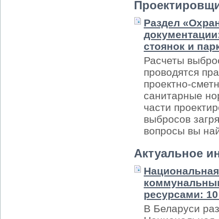
Проектировщ
Раздел «Охра
документации
стоянок и пар
Расчеты выброс
проводятся пра
проектно-сметн
санитарные но
части проектир
выбросов загр
вопросы вы най
Актуальное и
Национальная
коммунальным
ресурсами: 1
В Беларуси ра