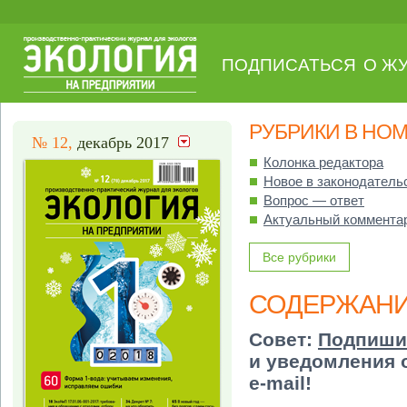
ПОДПИСАТЬСЯ
О Ж
РУБРИКИ В НО
№ 12,
декабрь 2017
Колонка редактора
Новое в законодатель
Вопрос — ответ
Актуальный коммента
Все рубрики
СОДЕРЖАН
Совет:
Подпиши
и уведомления 
e-mail!