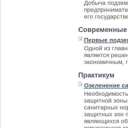
Добыча подзем
предпринимател
его государств
Современные 
Первые подзе
Одной из глав
является реше
экономичным, 
Практикум
Озеленение с
Необходимость
защитной зоны 
санитарных нор
защитных зон п
являющихся об
окружающую ср