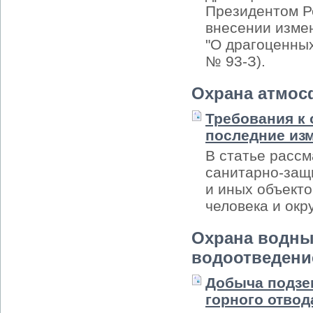
Президентом Р
внесении изме
"О драгоценных
№ 93-З).
Охрана атмос
Требования к 
последние из
В статье расс
санитарно-защ
и иных объекто
человека и ок
Охрана водны
водоотведени
Добыча подзе
горного отвод