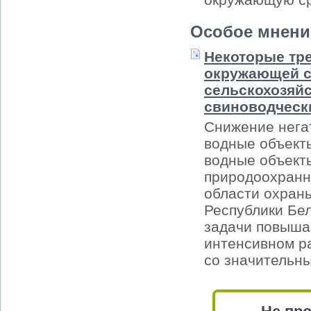
Особое мнени
Некоторые тр
окружающей с
сельскохозяй
свиноводческ
Снижение нега
водные объект
водные объекты
природоохранн
области охран
Республики Бел
задачи повышае
интенсивном ра
со значительн