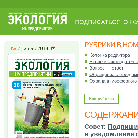
ПОДПИСАТЬСЯ
О Ж
РУБРИКИ В НО
№ 7,
июль 2014
Колонка редактора
Новое в законодатель
Вопрос — ответ
Обращение с отходам
Охрана атмосферного
Все рубрики
СОДЕРЖАН
Совет:
Подпиши
и уведомления 