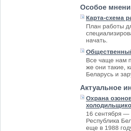
Особое мнени
Карта-схема р
План работы д
специализирова
начать.
Общественный
Все чаще нам 
же они такие, 
Беларусь и за
Актуальное и
Охрана озонов
холодильщик
16 сентября —
Республика Бе
еще в 1988 год