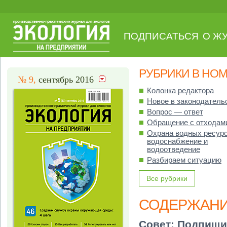
ПОДПИСАТЬСЯ
О Ж
РУБРИКИ В НО
№ 9,
сентябрь 2016
Колонка редактора
Новое в законодатель
Вопрос — ответ
Обращение с отходам
Охрана водных ресурс
водоснабжение и
водоотведение
Разбираем ситуацию
Все рубрики
СОДЕРЖАН
Совет:
Подпиши