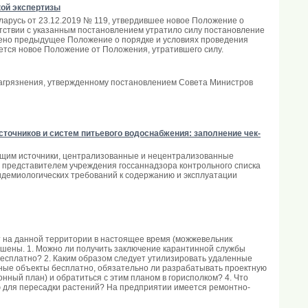
кой экспертизы
еларусь от 23.12.2019 № 119, утвердившее новое Положение о
етствии с указанным постановлением утратило силу постановление
дено предыдущее Положение о порядке и условиях проведения
ается новое Положение от Положения, утратившего силу.
загрязнения, утвержденному постановлением Совета Министров
точников и систем питьевого водоснабжения: заполнение чек-
ующим источники, централизованные и нецентрализованные
 представителем учреждения госсаннадзора контрольного списка
идемиологических требований к содержанию и эксплуатации
т на данной территории в настоящее время (можжевельник
ушены. 1. Можно ли получить заключение карантинной службы
бесплатно? 2. Каким образом следует утилизировать удаленные
нные объекты бесплатно, обязательно ли разрабатывать проектную
нный план) и обратиться с этим планом в горисполком? 4. Что
ю для пересадки растений? На предприятии имеется ремонтно-