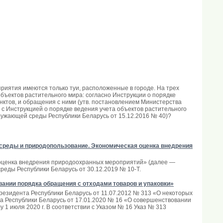
риятия имеются только туи, расположенные в городе. На трех
объектов растительного мира: согласно Инструкции о порядке
нктов, и обращения с ними (утв. постановлением Министерства
 с Инструкцией о порядке ведения учета объектов растительного
ружающей среды Республики Беларусь от 15.12.2016 № 40)?
й среды и природопользование. Экономическая оценка внедрения
 оценка внедрения природоохранных мероприятий» (далее —
еды Республики Беларусь от 30.12.2019 № 10-Т.
вании порядка обращения с отходами товаров и упаковки»
резидента Республики Беларусь от 11.07.2012 № 313 «О некоторых
а Республики Беларусь от 17.01.2020 № 16 «О совершенствовании
 1 июля 2020 г. В соответствии с Указом № 16 Указ № 313