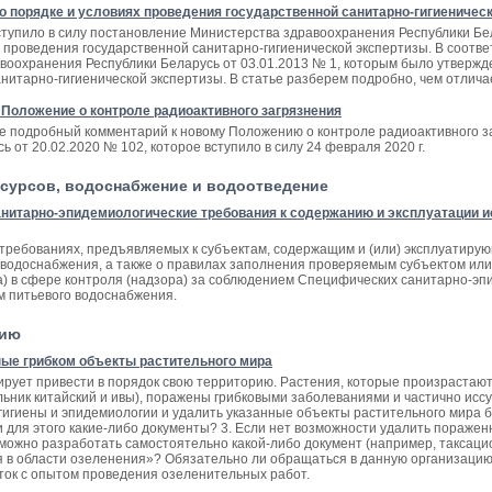
о порядке и условиях проведения государственной санитарно-гигиеничес
 вступило в силу постановление Министерства здравоохранения Республики Б
х проведения государственной санитарно-гигиенической экспертизы. В соотв
воохранения Республики Беларусь от 03.01.2013 № 1, которым было утверж
анитарно-гигиенической экспертизы. В статье разберем подробно, чем отлич
 Положение о контроле радиоактивного загрязнения
те подробный комментарий к новому Положению о контроле радиоактивного 
ь от 20.02.2020 № 102, которое вступило в силу 24 февраля 2020 г.
сурсов, водоснабжение и водоотведение
нитарно-эпидемиологические требования к содержанию и эксплуатации ис
о требованиях, предъявляемых к субъектам, содержащим и (или) эксплуатир
 водоснабжения, а также о правилах заполнения проверяемым субъектом или
та) в сфере контроля (надзора) за соблюдением Специфических санитарно-эп
м питьевого водоснабжения.
цию
ые грибком объекты растительного мира
рует привести в порядок свою территорию. Растения, которые произрастаю
льник китайский и ивы), поражены грибковыми заболеваниями и частично исс
 гигиены и эпидемиологии и удалить указанные объекты растительного мира 
 для этого какие-либо документы? 3. Если нет возможности удалить пораже
можно разработать самостоятельно какой-либо документ (например, таксацио
я в области озеленения»? Обязательно ли обращаться в данную организаци
ток с опытом проведения озеленительных работ.