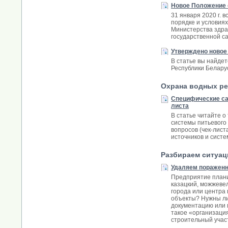
Новое Положение 
31 января 2020 г.
порядке и условия
Министерства здра
государственной с
Утверждено новое
В статье вы найде
Республики Беларус
Охрана водных ре
Специфические са
листа
В статье читайте 
системы питьевого
вопросов (чек-лис
источников и систе
Разбираем ситуа
Удаляем пораженн
Предприятие плани
казацкий, можжеве
города или центра
объекты? Нужны ли
документацию или 
такое «организаци
строительный учас