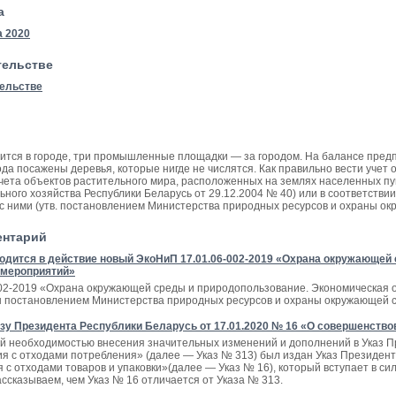
а
а 2020
тельстве
тельстве
ится в городе, три промышленные площадки — за городом. На балансе предп
да посажены деревья, которые нигде не числятся. Как правильно вести учет 
учета объектов растительного мира, расположенных на землях населенных пу
ого хозяйства Республики Беларусь от 29.12.2004 № 40) или в соответствии
с ними (утв. постановлением Министерства природных ресурсов и охраны ок
ентарий
вводится в действие новый ЭкоНиП 17.01.06-002-2019 «Охрана окружающе
 мероприятий»
02-2019 «Охрана окружающей среды и природопользование. Экономическая
 постановлением Министерства природных ресурсов и охраны окружающей ср
зу Президента Республики Беларусь от 17.01.2020 № 16 «О совершенство
ей необходимостью внесения значительных изменений и дополнений в Указ П
я с отходами потребления» (далее — Указ № 313) был издан Указ Президент
с отходами товаров и упаковки»(далее — Указ № 16), который вступает в силу
ассказываем, чем Указ № 16 отличается от Указа № 313.