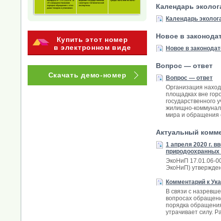
Календарь эколог
Календарь эколог
Новое в законода
Купить этот номер
в электронном виде
Новое в законода
Вопрос — ответ
Скачать демо-номер
Вопрос — ответ
Организация наход
площадках вне горо
государственного 
жилищно-коммунальн
мира и обращения 
Актуальный комм
1 апреля 2020 г. 
природоохранных
ЭкоНиП 17.01.06-0
ЭкоНиП) утвержден
Комментарий к Ука
В связи с назревш
вопросах обращени
порядка обращения 
утрачивает силу. Р