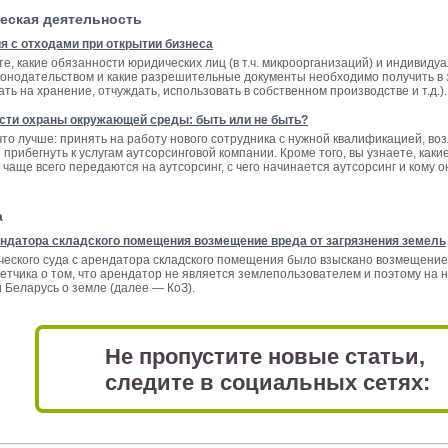
еская деятельность
я с отходами при открытии бизнеса
те, какие обязанности юридических лиц (в т.ч. микроорганизаций) и индиви
онодательством и какие разрешительные документы необходимо получить в з
ть на хранение, отчуждать, использовать в собственном производстве и т.д.).
асти охраны окружающей среды: быть или не быть?
что лучше: принять на работу нового сотрудника с нужной квалификацией, во
прибегнуть к услугам аутсорсинговой компании. Кроме того, вы узнаете, как
аще всего передаются на аутсорсинг, с чего начинается аутсорсинг и кому о
а
ендатора складского помещения возмещение вреда от загрязнения земель
еского суда с арендатора складского помещения было взыскано возмещение
етчика о том, что арендатор не является землепользователем и поэтому на н
 Беларусь о земле (далее — КоЗ).
Не пропустите новые статьи,
следите в социальных сетях: