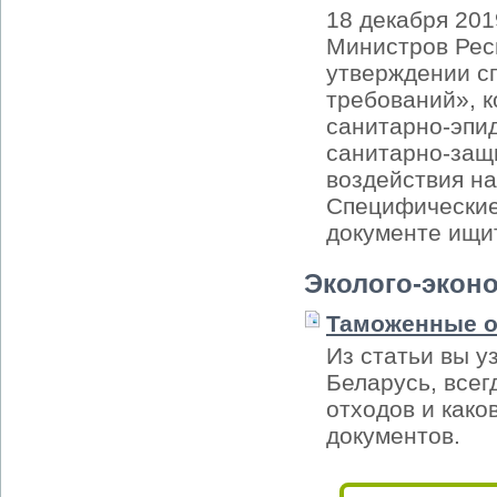
18 декабря 201
Министров Рес
утверждении с
требований», 
санитарно-эпи
санитарно-защ
воздействия н
Специфические
документе ищит
Эколого-экон
Таможенные о
Из статьи вы у
Беларусь, все
отходов и как
документов.