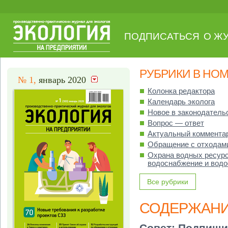
ПОДПИСАТЬСЯ
О Ж
РУБРИКИ В НО
№ 1,
январь 2020
Колонка редактора
Календарь эколога
Новое в законодатель
Вопрос — ответ
Актуальный коммента
Обращение с отходам
Охрана водных ресурс
водоснабжение и водо
Все рубрики
СОДЕРЖАН
Совет:
Подпиши