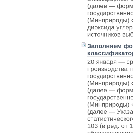
(далее — форм
государственно
(Минприроды) 
диоксида угле
источников выб
Заполняем фо
классификато
20 января — ср
производства 
государственно
(Минприроды) 
(далее — форм
государственно
(Минприроды) 
(далее — Указ
статистическог
103 (в ред. от 
образовавшиеся