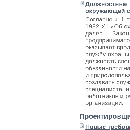
Должностные 
окружающей 
Согласно ч. 1 
1982-XII «Об о
далее — Закон
предпринимател
оказывает вре
службу охраны
должность спе
обязанности н
и природопольз
создавать служ
специалиста, 
работников и р
организации.
Проектировщ
Новые требова