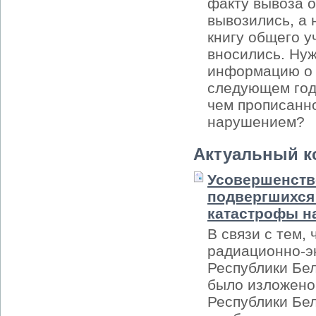
факту вывоза о
вывозились, а 
книгу общего у
вносились. Нуж
информацию о в
следующем год
чем прописанно
нарушением?
Актуальный к
Усовершенств
подвергшихся 
катастрофы н
В связи с тем,
радиационно-эк
Республики Бел
было изложено 
Республики Бел