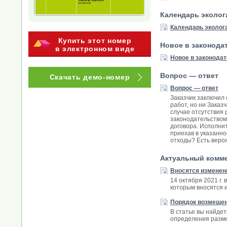
Календарь эколог
Календарь эколог
Купить этот номер
Новое в законода
в электронном виде
Новое в законода
Вопрос — ответ
Скачать демо-номер
Вопрос — ответ
Заказчик заключил
работ, но ни Зака
случае отсутствия
законодательством.
договора. Исполнит
приехав в указанно
отходы? Есть вероя
Актуальный комм
Вносятся изменени
14 октября 2021 г.
которым вносятся и
Порядок возмещен
В статье вы найде
определения разме