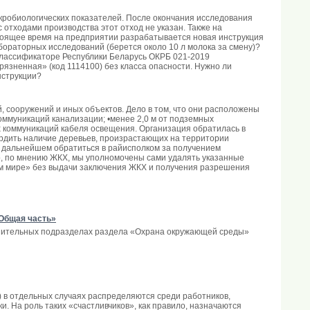
кробиологических показателей. После окончания исследования
 отходами производства этот отход не указан. Также на
стоящее время на предприятии разрабатывается новая инструкция
бораторных исследований (берется около 10 л молока за смену)?
 классификаторе Республики Беларусь ОКРБ 021-2019
язненная» (код 1114100) без класса опасности. Нужно ли
нструкции?
 сооружений и иных объектов. Дело в том, что они расположены
коммуникаций канализации; •менее 2,0 м от подземных
ых коммуникаций кабеля освещения. Организация обратилась в
ердить наличие деревьев, произрастающих на территории
 дальнейшем обратиться в райисполком за получением
о, по мнению ЖКХ, мы уполномочены сами удалять указанные
ном мире» без выдачи заключения ЖКХ и получения разрешения
Общая часть»
тупительных подразделах раздела «Охрана окружающей среды»
) в отдельных случаях распределяются среди работников,
. На роль таких «счастливчиков», как правило, назначаются