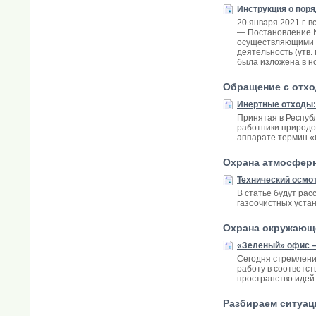
Инструкция о пор
20 января 2021 г.
— Постановление №
осуществляющими х
деятельность (утв
была изложена в н
Обращение с отх
Инертные отходы: 
Принятая в Респуб
работники природо
аппарате термин «
Охрана атмосферн
Технический осмо
В статье будут ра
газоочистных устан
Охрана окружающ
«Зеленый» офис 
Сегодня стремлени
работу в соответст
пространство идей 
Разбираем ситуа