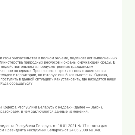
и свои обязательства в полном объеме, подписав акт выполненных
х Министерства природных ресурсов и охраны окружающей среды. В
я недействительности, предусмотренные гражданским
лученное по сделке. Прошло около трех лет после заключения
тходов с территории, на которую они были вывезены. Однако,
поступить в данной ситуации? Как установить, где находятся наши
. Куда обращаться?
ии Кодекса Республики Беларусь о недрах» (далее — Закон),
е разбираем, в чем заключаются данные изменения.
идента Республики Беларусь от 18.01.2021 № 17 в таксы для
м Президента Республики Беларусь от 24.06.2008 № 348.