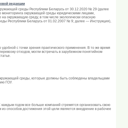
новой редакции
окружающей среды Республики Беларусь от 30.12.2020 № 29 (далее
ого мониторинга окружающей среды юридическими лицами,
 на окружающую среду, в том числе экологически опасную
ды Республики Беларусь от 01.02.2007 № 9; далее — Инструкция),
удобной с точки зрения практического применения. В то же время
еревозку отходов, могли встречать в зарубежном понятийном
татье.
 окружающей среды, которые должны быть соблюдены владельцами
ию ГОУ.
 С каждым годом все больше компаний стремятся организовать свою
м из способов достижения этой цели является внедрение в рабочее