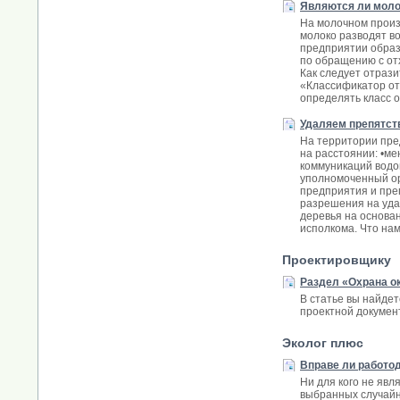
Являются ли моло
На молочном произ
молоко разводят во
предприятии образ
по обращению с от
Как следует отраз
«Классификатор отх
определять класс о
Удаляем препятст
На территории пре
на расстоянии: •ме
коммуникаций водоп
уполномоченный ор
предприятия и пре
разрешения на уда
деревья на основа
исполкома. Что на
Проектировщику
Раздел «Охрана о
В статье вы найде
проектной докумен
Эколог плюс
Вправе ли работо
Ни для кого не явл
выбранных случайны