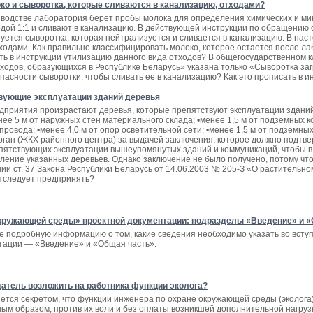
ко и сыворотка, которые сливаются в канализацию, отходами?
водстве лаборатория берет пробы молока для определения химических и ми
дой 1:1 и сливают в канализацию. В действующей инструкции по обращению с
уется сыворотка, которая нейтрализуется и сливается в канализацию. В на
ходами. Как правильно классифицировать молоко, которое остается после ла
ить в инструкции утилизацию данного вида отходов? В общегосударственном
одов, образующихся в Республике Беларусь» указана только «Сыворотка загр
пасности сыворотки, чтобы сливать ее в канализацию? Как это прописать в и
вующие эксплуатации зданий деревья
дприятия произрастают деревья, которые препятствуют эксплуатации зданий,
нее 5 м от наружных стен материального склада; •менее 1,5 м от подземных 
ровода; •менее 4,0 м от опор осветительной сети; •менее 1,5 м от подземн
ган (ЖКХ районного центра) за выдачей заключения, которое должно подтв
пятствующих эксплуатации вышеупомянутых зданий и коммуникаций, чтобы в
ление указанных деревьев. Однако заключение не было получено, потому чт
нии ст. 37 Закона Республики Беларусь от 14.06.2003 № 205-З «О раститель
м следует предпринять?
кружающей среды» проектной документации: подразделы «Введение» и «
те подробную информацию о том, какие сведения необходимо указать во вс
тации — «Введение» и «Общая часть».
датель возложить на работника функции эколога?
яется секретом, что функции инженера по охране окружающей среды (эколога
м образом, против их воли и без оплаты возникшей дополнительной нагрузки