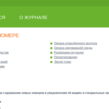
СЯ
О ЖУРНАЛЕ
НОМЕРЕ
Охрана атмосферного воздуха
Охрана окружающей среды
льстве
Разбираем ситуацию
Проектировщику
тарий
Эколог плюс
ами
а содержание новых номеров и уведомления об акциях и специальных пр
а
а