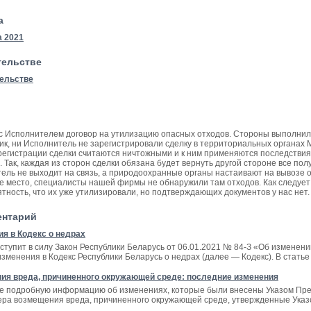
а
а 2021
тельстве
тельстве
 с Исполнителем договор на утилизацию опасных отходов. Стороны выполнил
зчик, ни Исполнитель не зарегистрировали сделку в территориальных органа
 регистрации сделки считаются ничтожными и к ним применяются последстви
 Так, каждая из сторон сделки обязана будет вернуть другой стороне все по
ель не выходит на связь, а природоохранные органы настаивают на вывозе о
е место, специалисты нашей фирмы не обнаружили там отходов. Как следует 
тность, что их уже утилизировали, но подтверждающих документов у нас нет
ентарий
я в Кодекс о недрах
 вступит в силу Закон Республики Беларусь от 06.01.2021 № 84-З «Об изменен
зменения в Кодекс Республики Беларусь о недрах (далее — Кодекс). В стать
ия вреда, причиненного окружающей среде: последние изменения
те подробную информацию об изменениях, которые были внесены Указом През
ра возмещения вреда, причиненного окружающей среде, утвержденные Указо