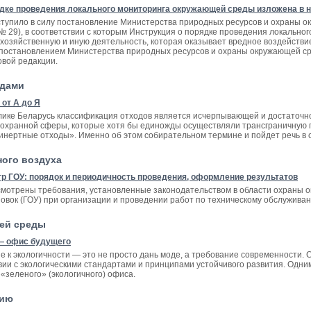
ядке проведения локального мониторинга окружающей среды изложена в 
 вступило в силу постановление Министерства природных ресурсов и охраны 
 29), в соответствии с которым Инструкция о порядке проведения локальн
озяйственную и иную деятельность, которая оказывает вредное воздействие
. постановлением Министерства природных ресурсов и охраны окружающей сре
овой редакции.
одами
от А до Я
лике Беларусь классификация отходов является исчерпывающей и достаточно 
охранной сферы, которые хотя бы единожды осуществляли трансграничную п
инертные отходы». Именно об этом собирательном термине и пойдет речь в с
ого воздуха
тр ГОУ: порядок и периодичность проведения, оформление результатов
ссмотрены требования, установленные законодательством в области охраны
овок (ГОУ) при организации и проведении работ по техническому обслуживан
ей среды
— офис будущего
е к экологичности — это не просто дань моде, а требование современности.
вии с экологическими стандартами и принципами устойчивого развития. Одни
«зеленого» (экологичного) офиса.
цию