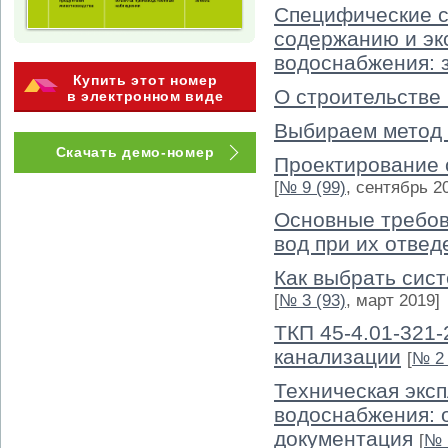
Специфические с
содержанию и эк
водоснабжения: 
Купить этот номер
О строительстве
в электронном виде
Выбираем метод 
Скачать демо-номер
Проектирование 
[
№ 9 (99)
, сентябрь 2
Основные требов
вод при их отве
Как выбрать сис
[
№ 3 (93)
, март 2019]
ТКП 45-4.01-321-
канализации
[
№ 2 
Техническая экс
водоснабжения: 
документация
[
№ 