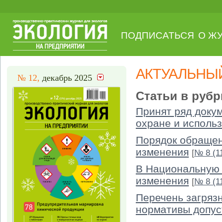
ПОДПИСАТЬСЯ
О Ж
АКТУАЛЬНЫ
№ 12,
декабрь 2025
Статьи в рубр
Принят ряд доку
охране и исполь
Порядок обращен
изменения
[
№ 8 (1
В Национальную 
изменения
[
№ 8 (1
Перечень загряз
нормативы допус