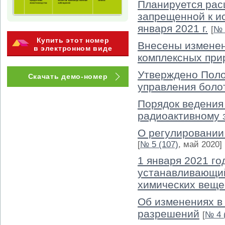
Планируется рас
запрещенной к и
января 2021 г.
[
№ 
Купить этот номер
Внесены изменен
в электронном виде
комплексных пр
Утверждено Поло
Скачать демо-номер
управления боло
Порядок ведения
радиоактивному 
О регулировании
[
№ 5 (107)
, май 2020]
1 января 2021 го
устанавливающи
химических веще
Об изменениях в
разрешений
[
№ 4 