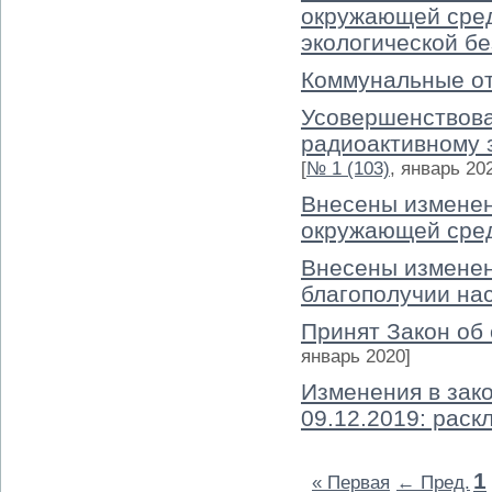
окружающей сред
экологической б
Коммунальные от
Усовершенствова
радиоактивному 
[
№ 1 (103)
, январь 20
Внесены изменен
окружающей сре
Внесены изменен
благополучии на
Принят Закон об
январь 2020]
Изменения в зак
09.12.2019: рас
1
« Первая
← Пред.