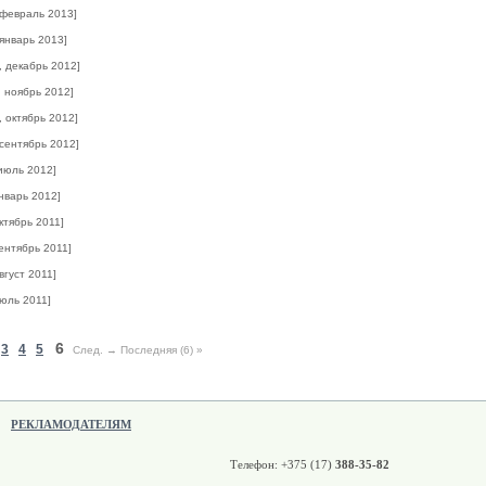
 февраль 2013]
 январь 2013]
, декабрь 2012]
, ноябрь 2012]
, октябрь 2012]
 сентябрь 2012]
 июль 2012]
январь 2012]
октябрь 2011]
сентябрь 2011]
август 2011]
июль 2011]
6
3
4
5
След. →
Последняя (6) »
РЕКЛАМОДАТЕЛЯМ
Телефон: +375 (17)
388-35-82